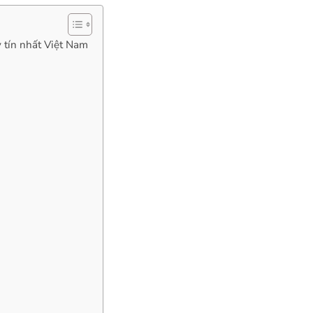
 tín nhất Việt Nam