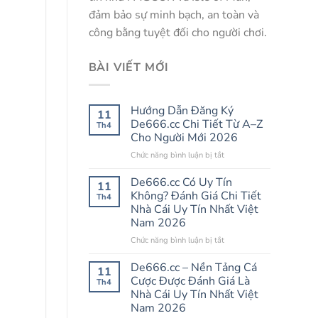
đảm bảo sự minh bạch, an toàn và
công bằng tuyệt đối cho người chơi.
BÀI VIẾT MỚI
Hướng Dẫn Đăng Ký
11
De666.cc Chi Tiết Từ A–Z
Th4
Cho Người Mới 2026
ở
Chức năng bình luận bị tắt
Hướng
Dẫn
De666.cc Có Uy Tín
11
Đăng
Không? Đánh Giá Chi Tiết
Th4
Ký
Nhà Cái Uy Tín Nhất Việt
De666.cc
Nam 2026
Chi
Tiết
ở
Chức năng bình luận bị tắt
Từ
De666.cc
A–
Có
De666.cc – Nền Tảng Cá
11
Z
Uy
Cược Được Đánh Giá Là
Th4
Cho
Tín
Nhà Cái Uy Tín Nhất Việt
Người
Không?
Nam 2026
Mới
Đánh