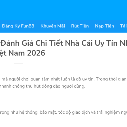
Đăng Ký Fun88
Khuyến Mãi
Rút Tiền
Nạp Tiền
Tả
Đánh Giá Chi Tiết Nhà Cái Uy Tín N
iệt Nam 2026
 mà người chơi quan tâm nhất luôn là độ uy tín. Trong thời gian
nhanh chóng thu hút đông đảo người dùng.
trọng như hệ thống, bảo mật, tốc độ giao dịch và trải nghiệm ng