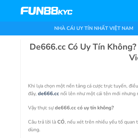
Bỏ
qua
nội
dung
NHÀ CÁI UY TÍN NHẤT VIỆT NAM
De666.cc Có Uy Tín Không? 
V
Khi lựa chọn một nền tảng cá cược trực tuyến, điều
đây,
de666.cc
nổi lên như một cái tên mới nhưng 
Vậy thực sự
de666.cc có uy tín không?
Câu trả lời là
CÓ
, nếu xét trên nhiều yếu tố quan 
dùng.