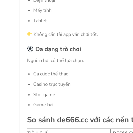
Điện thoại
Máy tính
Tablet
Không cần tải app vẫn chơi tốt.
Đa dạng trò chơi
Người chơi có thể lựa chọn:
Cá cược thể thao
Casino trực tuyến
Slot game
Game bài
So sánh de666.cc với các nền 
TIÊU CHÍ
DE666.C