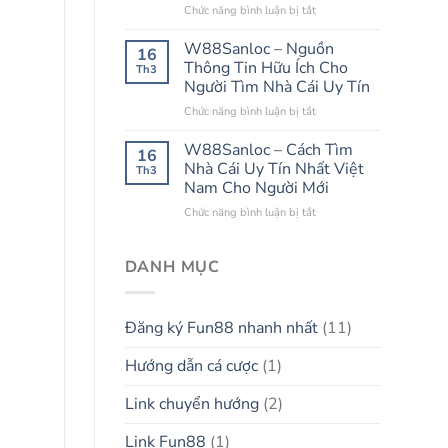
2026
Giá
ở
Chức năng bình luận bị tắt
Chi
De666.cc
Tiết
–
W88Sanloc – Nguồn
16
Nhà
Nền
Thông Tin Hữu Ích Cho
Th3
Cái
Tảng
Người Tìm Nhà Cái Uy Tín
Uy
Cá
Tín
ở
Chức năng bình luận bị tắt
Cược
Nhất
W88Sanloc
Được
Việt
–
Đánh
W88Sanloc – Cách Tìm
16
Nam
Nguồn
Giá
Nhà Cái Uy Tín Nhất Việt
Th3
2026
Thông
Là
Nam Cho Người Mới
Tin
Nhà
ở
Chức năng bình luận bị tắt
Hữu
Cái
W88Sanloc
Ích
Uy
–
Cho
Tín
Cách
DANH MỤC
Người
Nhất
Tìm
Tìm
Việt
Nhà
Nhà
Nam
Cái
Cái
2026
Đăng ký Fun88 nhanh nhất
(11)
Uy
Uy
Tín
Tín
Hướng dẫn cá cược
(1)
Nhất
Việt
Nam
Link chuyển hướng
(2)
Cho
Người
Link Fun88
(1)