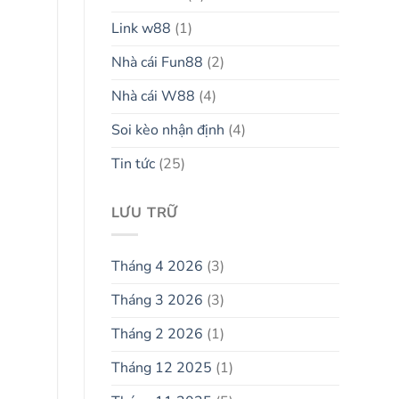
Mới
Link w88
(1)
Nhà cái Fun88
(2)
Nhà cái W88
(4)
Soi kèo nhận định
(4)
Tin tức
(25)
LƯU TRỮ
Tháng 4 2026
(3)
Tháng 3 2026
(3)
Tháng 2 2026
(1)
Tháng 12 2025
(1)