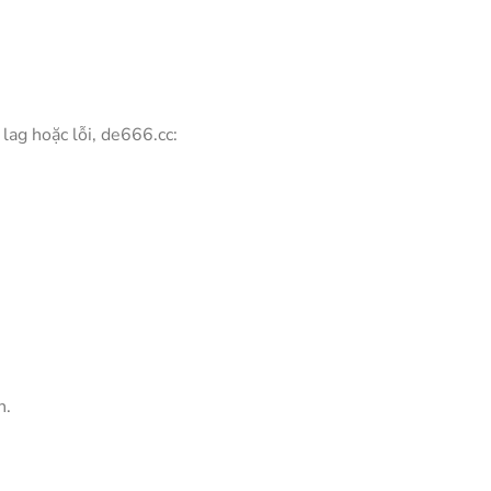
lag hoặc lỗi, de666.cc:
h.