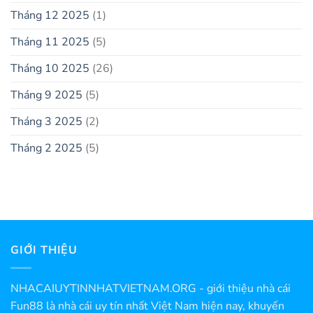
Tháng 12 2025
(1)
Tháng 11 2025
(5)
Tháng 10 2025
(26)
Tháng 9 2025
(5)
Tháng 3 2025
(2)
Tháng 2 2025
(5)
GIỚI THIỆU
NHACAIUYTINNHATVIETNAM.ORG - giới thiệu nhà cái
Fun88 là nhà cái uy tín nhất Việt Nam hiện nay, khuyến