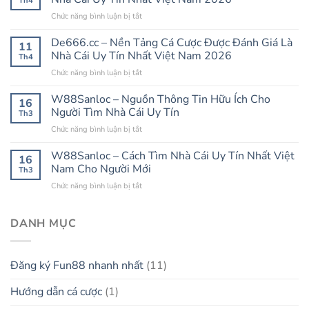
Th4
Ký
ở
Chức năng bình luận bị tắt
De666.cc
De666.cc
Chi
Có
De666.cc – Nền Tảng Cá Cược Được Đánh Giá Là
Tiết
11
Uy
Từ
Nhà Cái Uy Tín Nhất Việt Nam 2026
Th4
Tín
A–
ở
Chức năng bình luận bị tắt
Không?
Z
De666.cc
Đánh
Cho
–
W88Sanloc – Nguồn Thông Tin Hữu Ích Cho
Giá
Người
16
Nền
Chi
Người Tìm Nhà Cái Uy Tín
Mới
Th3
Tảng
Tiết
2026
ở
Chức năng bình luận bị tắt
Cá
Nhà
W88Sanloc
Cược
Cái
–
W88Sanloc – Cách Tìm Nhà Cái Uy Tín Nhất Việt
Được
Uy
16
Nguồn
Đánh
Nam Cho Người Mới
Tín
Th3
Thông
Giá
Nhất
ở
Chức năng bình luận bị tắt
Tin
Là
Việt
W88Sanloc
Hữu
Nhà
Nam
–
Ích
Cái
2026
Cách
DANH MỤC
Cho
Uy
Tìm
Người
Tín
Nhà
Tìm
Nhất
Cái
Nhà
Việt
Đăng ký Fun88 nhanh nhất
(11)
Uy
Cái
Nam
Tín
Uy
2026
Hướng dẫn cá cược
(1)
Nhất
Tín
Việt