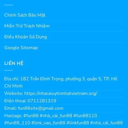
Chính Sách Bảo Mật
Miễn Trừ Trách Nhiệm
Điều Khoản Sử Dụng
Google Sitemap
LIÊN HỆ
Địa chỉ: 182 Trần Đình Trọng, phường 3, quận 5, TP. Hồ
Chí Minh
Website: https://nhacaiuytinnhatvietnam.org/
Điện thoại: 0711281319
Email: fun88site@gmail.com
Hastags: #fun88 #nhà_cái_fun88 #fun88110
#fun88_110 #link_vao_fun88 #linkfun88 #nhà_cái_fun88