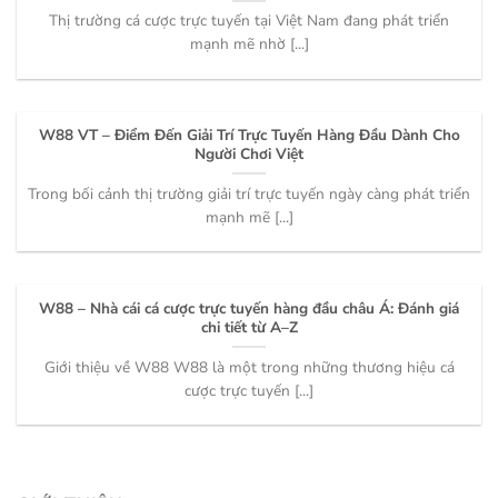
Thị trường cá cược trực tuyến tại Việt Nam đang phát triển
mạnh mẽ nhờ [...]
W88 VT – Điểm Đến Giải Trí Trực Tuyến Hàng Đầu Dành Cho
Người Chơi Việt
Trong bối cảnh thị trường giải trí trực tuyến ngày càng phát triển
mạnh mẽ [...]
W88 – Nhà cái cá cược trực tuyến hàng đầu châu Á: Đánh giá
chi tiết từ A–Z
Giới thiệu về W88 W88 là một trong những thương hiệu cá
cược trực tuyến [...]